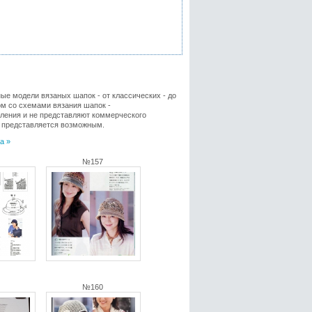
ые модели вязаных шапок - от классических - до
ом со схемами вязания шапок -
мления и не представляют коммерческого
е представляется возможным.
а »
№157
№160