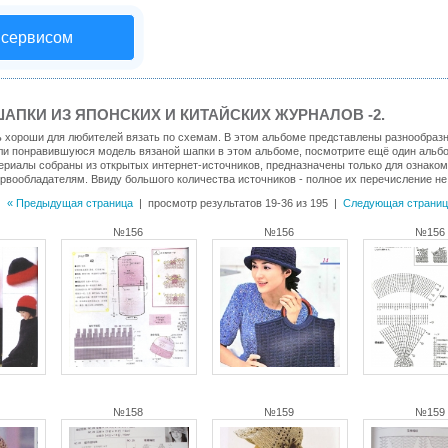
 сервисом
АПКИ ИЗ ЯПОНСКИХ И КИТАЙСКИХ ЖУРНАЛОВ -2.
ь хороши для любителей вязать по схемам. В этом альбоме представлены разнообразн
шли понравившуюся модель вязаной шапки в этом альбоме, посмотрите ещё один альб
териалы собраны из открытых интернет-источников, предназначены только для ознако
ервообладателям. Ввиду большого количества источников - полное их перечисление н
« Предыдущая страница
| просмотр результатов 19-36 из 195 |
Следующая страниц
№156
№156
№156
№158
№159
№159