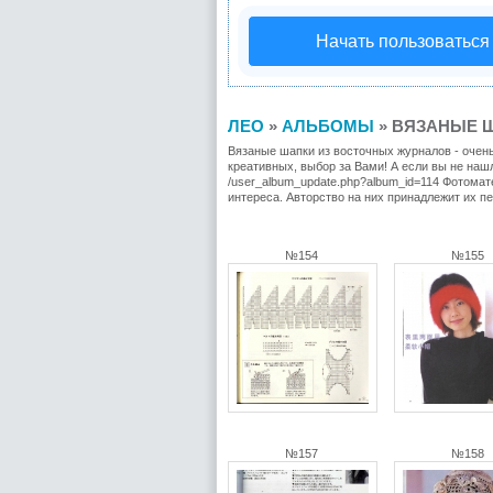
Начать пользоваться
ЛЕО
»
АЛЬБОМЫ
» ВЯЗАНЫЕ Ш
Вязаные шапки из восточных журналов - очен
креативных, выбор за Вами! А если вы не на
/user_album_update.php?album_id=114 Фотома
интереса. Авторство на них принадлежит их п
№154
№155
№157
№158