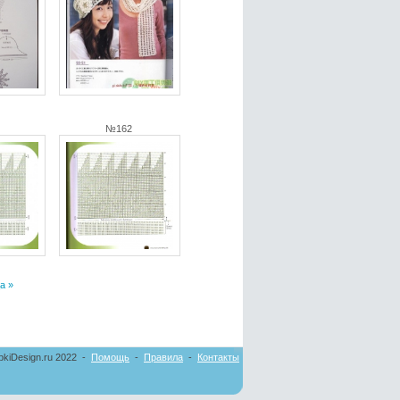
№162
а »
pkiDesign.ru 2022 -
Помощь
-
Правила
-
Контакты