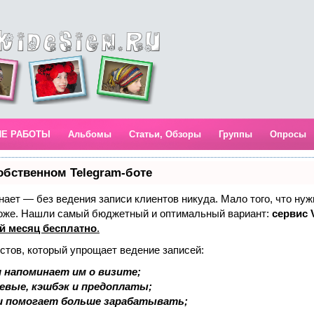
ИЕ РАБОТЫ
Альбомы
Статьи, Обзоры
Группы
Опросы
обственном Telegram-боте
 знает — без ведения записи клиентов никуда. Мало того, что нуж
тоже. Нашли самый бюджетный и оптимальный вариант:
сервис V
й месяц бесплатно
.
стов, который упрощает ведение записей:
 напоминает им о визите;
аевые, кэшбэк и предоплаты;
и помогает больше зарабатывать;