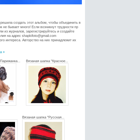
 решила создать этот альбом, чтобы объединить в
 не бывает много! Если возникнут трудности пр
ли из журналов, зарегистрируйтесь и создайте
лия на адрес shapkifoto@gmail.com
го интереса. Авторство на них принадлежит их
а »
"Парижанка...
Вязаная шапка "Красное...
Вязаная шапка "Русская...