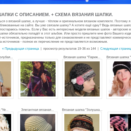
АПКИ С ОПИСАНИЕМ. + СХЕМА ВЯЗАНИЯ ШАПКИ.
ться о вязаной шапке, а лучше - тёплом и оригинальном вязаном комплекте. Поэтому я
бликованные на сайте. Вы уже связали шапку? А хотите ещё одну? Ведь вязаных шапок
 постараюсь помочь. Если у Вас есть интересные модели вязаных шапок - авторские и
апки обязательно попадёт в этот альбом. Или просто пришлите мне фото Вашего изде
-источников, предназначены только для ознакомления и не представляют коммерческо
а источников - полное их перечисление не представляется возможным.
« Предыдущая страница
| просмотр результатов 19-36 из 144 |
Следующая страниц
олубая...
Вязаная шапка "Париж...
Вязаная шапка 
 "№...
Элегантная вязаная...
Вязаная шапка "Золушка...