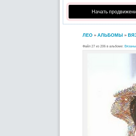
Начать продвижени
ЛЕО
»
АЛЬБОМЫ
»
ВЯ
Файл 27 из 206 в альбоме:
Вязаны