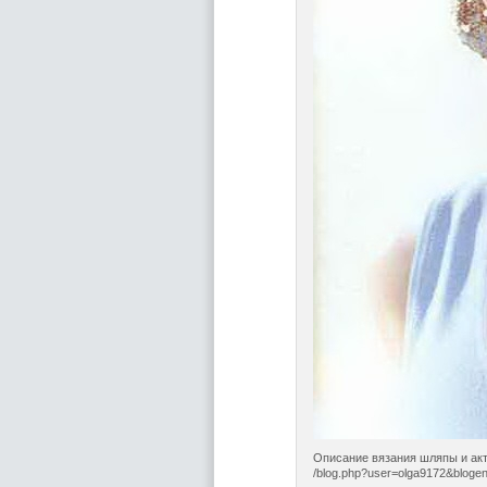
Описание вязания шляпы и акт
/blog.php?user=olga9172&blogen