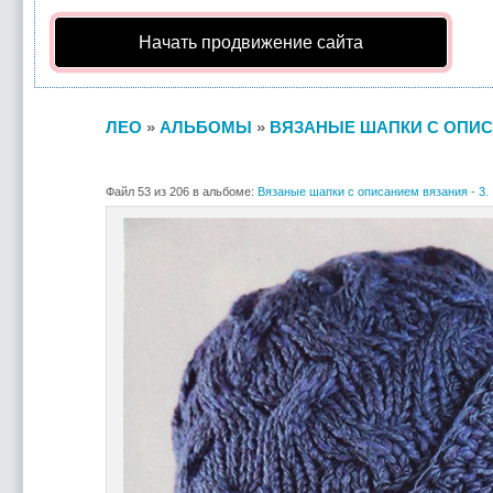
Начать продвижение сайта
ЛЕО
»
АЛЬБОМЫ
»
ВЯЗАНЫЕ ШАПКИ С ОПИСА
Файл 53 из 206 в альбоме:
Вязаные шапки с описанием вязания - 3.