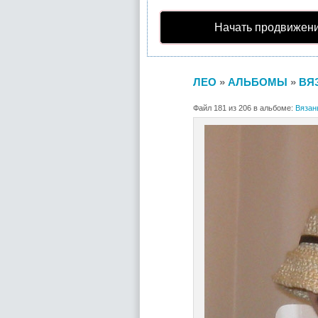
Начать продвижени
ЛЕО
»
АЛЬБОМЫ
»
ВЯ
Файл 181 из 206 в альбоме:
Вязан