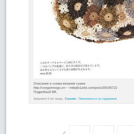
Описание и схема вязания сумки
http://vsegomnogo.xn----mtbqfo1a4d.com/post169195722
Подробный МК.
Загружено 9 лет назад -
Ссылки
-
Пожаловаться на содержание