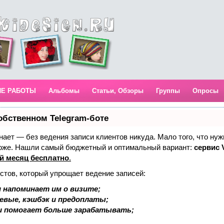
ИЕ РАБОТЫ
Альбомы
Статьи, Обзоры
Группы
Опросы
обственном Telegram-боте
 знает — без ведения записи клиентов никуда. Мало того, что нуж
тоже. Нашли самый бюджетный и оптимальный вариант:
сервис V
й месяц бесплатно
.
стов, который упрощает ведение записей:
 напоминает им о визите;
аевые, кэшбэк и предоплаты;
и помогает больше зарабатывать;