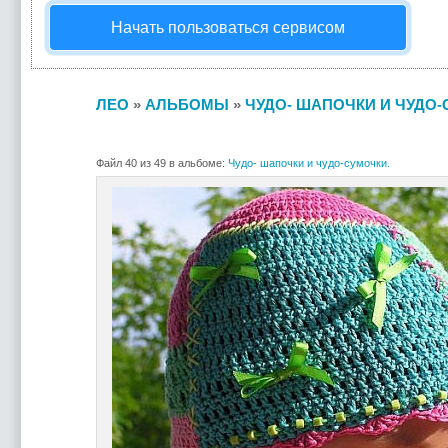
Начать пользоваться сервисом
ЛЕО
»
АЛЬБОМЫ
»
ЧУДО- ШАПОЧКИ И ЧУДО-
Файл 40 из 49 в альбоме:
Чудо- шапочки и чудо-сумочки.