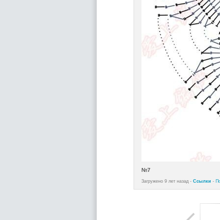
№7
Загружено 9 лет назад -
Ссылки
-
П