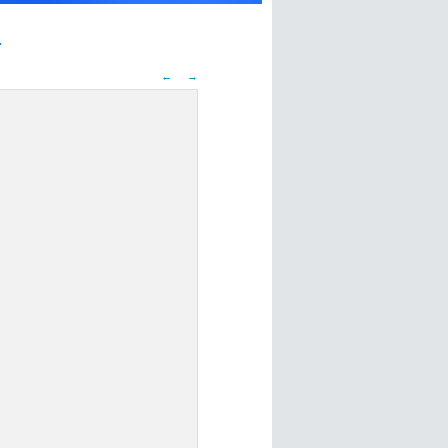
.
←
→