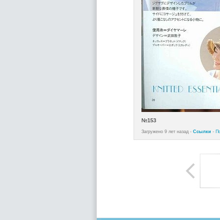
№153
Загружено 9 лет назад -
Ссылки
-
П