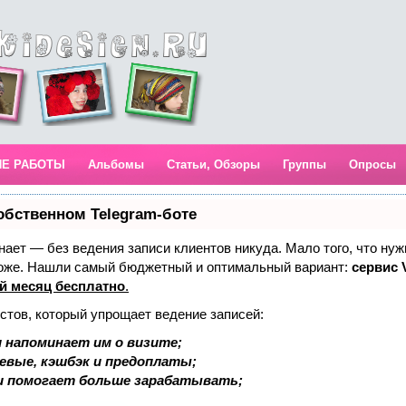
ИЕ РАБОТЫ
Альбомы
Статьи, Обзоры
Группы
Опросы
обственном Telegram-боте
 знает — без ведения записи клиентов никуда. Мало того, что нуж
тоже. Нашли самый бюджетный и оптимальный вариант:
сервис V
й месяц бесплатно
.
стов, который упрощает ведение записей:
 напоминает им о визите;
аевые, кэшбэк и предоплаты;
и помогает больше зарабатывать;