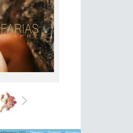
pkiDesign.ru 2022 -
Помощь
-
Правила
-
Контакты