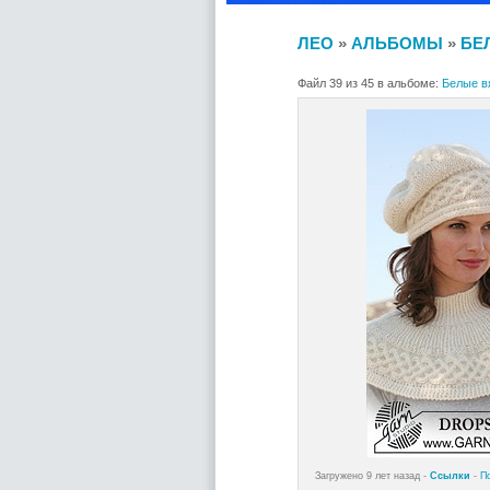
ЛЕО
»
АЛЬБОМЫ
»
БЕ
Файл 39 из 45 в альбоме:
Белые вя
Загружено 9 лет назад -
Ссылки
-
П