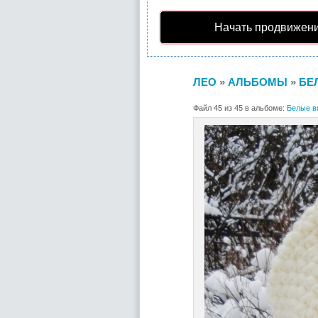
Начать продвижени
ЛЕО
»
АЛЬБОМЫ
»
БЕ
Файл 45 из 45 в альбоме:
Белые вя