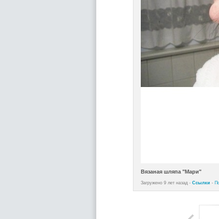
Вязаная шляпа "Мари"
Загружено 9 лет назад -
Ссылки
-
П