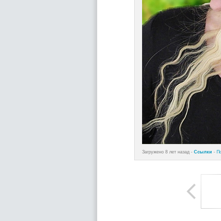
Загружено 8 лет назад -
Ссылки
-
П