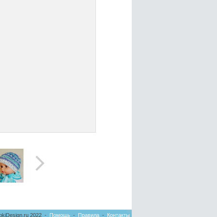
pkiDesign.ru 2022 -
Помощь
-
Правила
-
Контакты