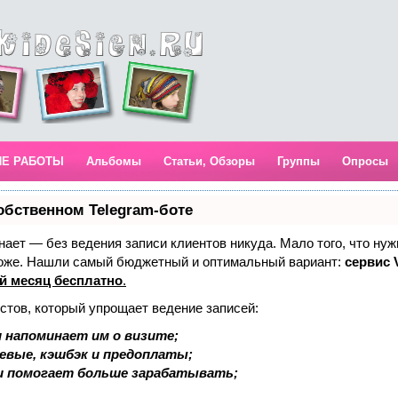
ИЕ РАБОТЫ
Альбомы
Статьи, Обзоры
Группы
Опросы
обственном Telegram-боте
 знает — без ведения записи клиентов никуда. Мало того, что нуж
тоже. Нашли самый бюджетный и оптимальный вариант:
сервис V
й месяц бесплатно
.
стов, который упрощает ведение записей:
 напоминает им о визите;
аевые, кэшбэк и предоплаты;
и помогает больше зарабатывать;