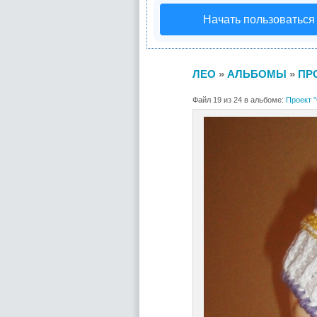
Начать пользоваться
ЛЕО
»
АЛЬБОМЫ
»
ПР
Файл 19 из 24 в альбоме:
Проект 