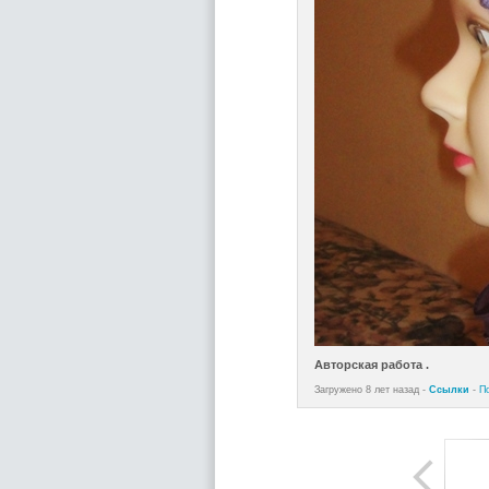
Авторская работа .
Загружено 8 лет назад -
Ссылки
-
П