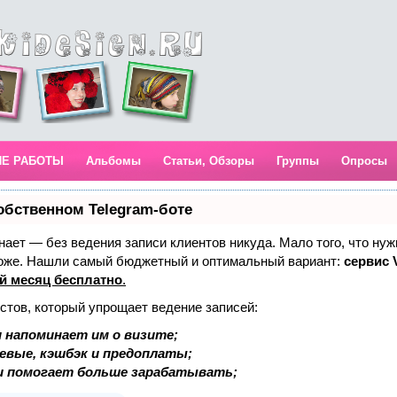
ИЕ РАБОТЫ
Альбомы
Статьи, Обзоры
Группы
Опросы
обственном Telegram-боте
 знает — без ведения записи клиентов никуда. Мало того, что нуж
тоже. Нашли самый бюджетный и оптимальный вариант:
сервис V
й месяц бесплатно
.
стов, который упрощает ведение записей:
 напоминает им о визите;
аевые, кэшбэк и предоплаты;
и помогает больше зарабатывать;