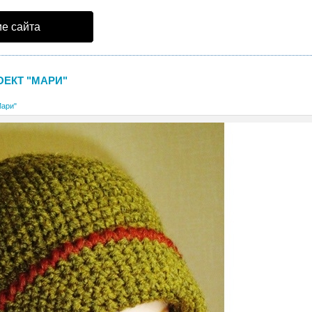
е сайта
ОЕКТ "МАРИ"
Мари"