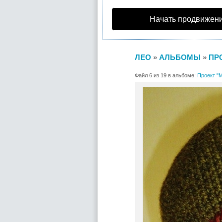
Начать продвижени
ЛЕО
»
АЛЬБОМЫ
»
ПР
Файл 6 из 19 в альбоме:
Проект "