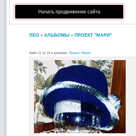
Начать продвижение сайта
ЛЕО
»
АЛЬБОМЫ
»
ПРОЕКТ "МАРИ"
Файл 11 из 19 в альбоме:
Проект "Мари"