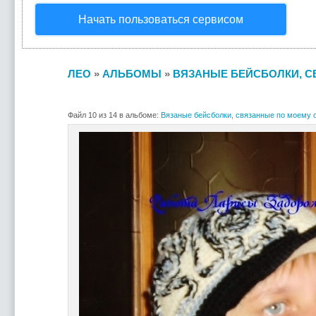
Начать пользоваться сервисом
ЛЕО
»
АЛЬБОМЫ
»
ВЯЗАНЫЕ БЕЙСБОЛКИ, С
Файл 10 из 14 в альбоме:
Вязаные бейсболки, связанные по моему 