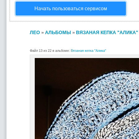
Начать пользоваться сервисом
ЛЕО
»
АЛЬБОМЫ
»
ВЯЗАНАЯ КЕПКА "АЛИКА"
Файл 13 из 22 в альбоме:
Вязаная кепка "Алика"