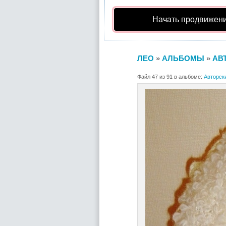
Начать продвижени
ЛЕО
»
АЛЬБОМЫ
»
АВ
Файл 47 из 91 в альбоме:
Авторск