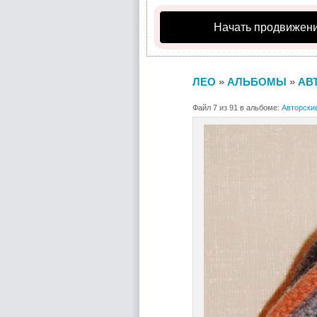
Начать продвижени
ЛЕО
»
АЛЬБОМЫ
»
АВ
Файл 7 из 91 в альбоме:
Авторски