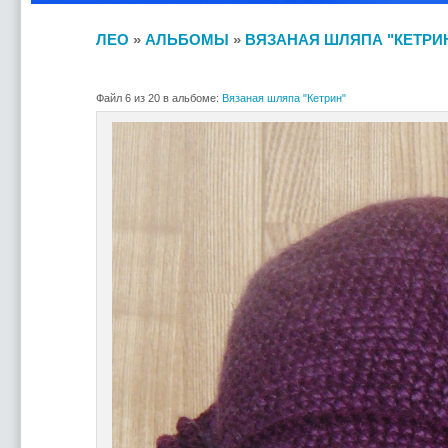
ЛЕО
»
АЛЬБОМЫ
»
ВЯЗАНАЯ ШЛЯПА "КЕТРИ
Файл 6 из 20 в альбоме:
Вязаная шляпа "Кетрин"