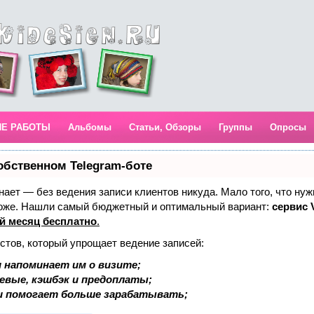
ИЕ РАБОТЫ
Альбомы
Статьи, Обзоры
Группы
Опросы
обственном Telegram-боте
 знает — без ведения записи клиентов никуда. Мало того, что нуж
тоже. Нашли самый бюджетный и оптимальный вариант:
сервис V
й месяц бесплатно
.
стов, который упрощает ведение записей:
 напоминает им о визите;
аевые, кэшбэк и предоплаты;
и помогает больше зарабатывать;