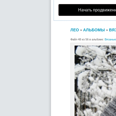
Начать продвижени
ЛЕО
»
АЛЬБОМЫ
»
ВЯ
Файл 48 из 56 в альбоме:
Вязаные