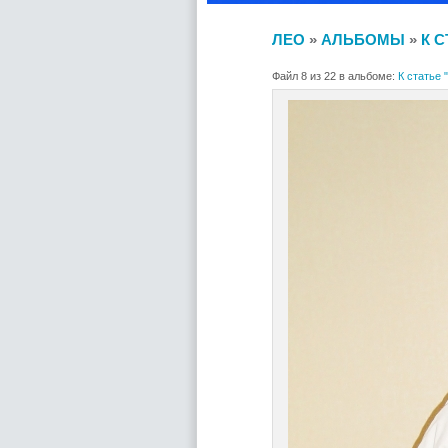
ЛЕО
»
АЛЬБОМЫ
»
К 
Файл 8 из 22 в альбоме:
К статье 