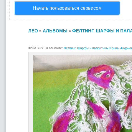
Начать пользоваться сервисом
ЛЕО
»
АЛЬБОМЫ
»
ФЕЛТИНГ. ШАРФЫ И ПАЛ
Файл 3 из 9 в альбоме:
Фелтинг. Шарфы и палантины Ирины Андриа