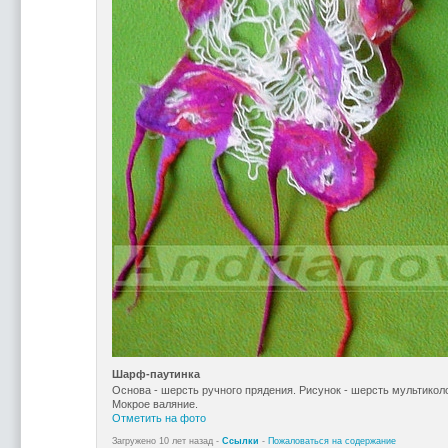
Шарф-паутинка
Основа - шерсть ручного прядения. Рисунок - шерсть мультикол
Мокрое валяние.
Отметить на фото
Загружено 10 лет назад -
Ссылки
-
Пожаловаться на содержание