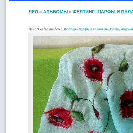
ЛЕО
»
АЛЬБОМЫ
»
ФЕЛТИНГ. ШАРФЫ И ПАЛ
Файл 9 из 9 в альбоме:
Фелтинг. Шарфы и палантины Ирины Андриа