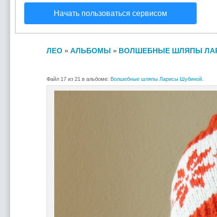
Начать пользоваться сервисом
ЛЕО
»
АЛЬБОМЫ
»
ВОЛШЕБНЫЕ ШЛЯПЫ ЛА
Файл 17 из 21 в альбоме:
Волшебные шляпы Ларисы Шубиной.