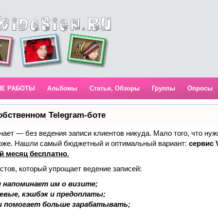
ИЕ РАБОТЫ
Альбомы
Статьи, Обзоры
Группы
Опросы
обственном Telegram-боте
 знает — без ведения записи клиентов никуда. Мало того, что нуж
тоже. Нашли самый бюджетный и оптимальный вариант:
сервис V
й месяц бесплатно
.
стов, который упрощает ведение записей:
 напоминает им о визите;
аевые, кэшбэк и предоплаты;
и помогает больше зарабатывать;