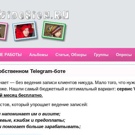
ИЕ РАБОТЫ
Альбомы
Статьи, Обзоры
Группы
Опросы
обственном Telegram-боте
 знает — без ведения записи клиентов никуда. Мало того, что нуж
тоже. Нашли самый бюджетный и оптимальный вариант:
сервис V
й месяц бесплатно
.
стов, который упрощает ведение записей:
 напоминает им о визите;
аевые, кэшбэк и предоплаты;
и помогает больше зарабатывать;