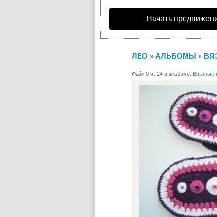
Начать продвижени
ЛЕО
»
АЛЬБОМЫ
»
ВЯ
Файл 9 из 24 в альбоме:
Вязаные 