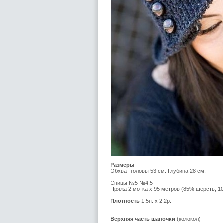
Размеры
Обхват головы 53 см. Глубина 28 см.
Спицы №5 №4,5
Пряжа 2 мотка х 95 метров (85% шерсть, 
Плотность
1,5п. х 2,2р.
Верхняя часть шапочки
(колокол)