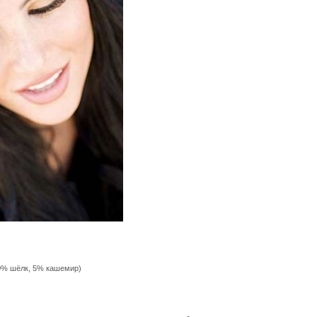
10% шёлк, 5% кашемир)