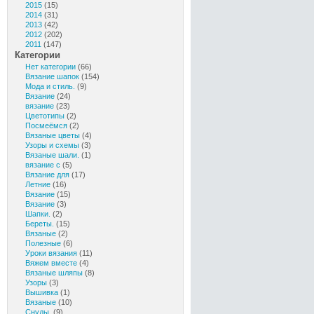
2015
(15)
2014
(31)
2013
(42)
2012
(202)
2011
(147)
Категории
Нет категории
(66)
Вязание шапок
(154)
Мода и стиль.
(9)
Вязание
(24)
вязание
(23)
Цветотипы
(2)
Посмеёмся
(2)
Вязаные цветы
(4)
Узоры и схемы
(3)
Вязаные шали.
(1)
вязание с
(5)
Вязание для
(17)
Летние
(16)
Вязание
(15)
Вязание
(3)
Шапки.
(2)
Береты.
(15)
Вязаные
(2)
Полезные
(6)
Уроки вязания
(11)
Вяжем вместе
(4)
Вязаные шляпы
(8)
Узоры
(3)
Вышивка
(1)
Вязаные
(10)
Снуды.
(9)