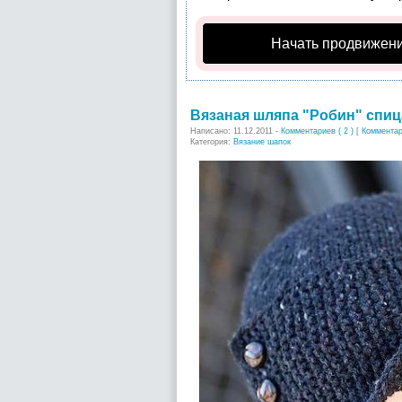
Начать продвижени
Вязаная шляпа "Робин" спиц
Написано: 11.12.2011 -
Комментариев ( 2 )
[
Коммента
Категория:
Вязание шапок