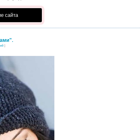
е сайта
ами".
рий
]