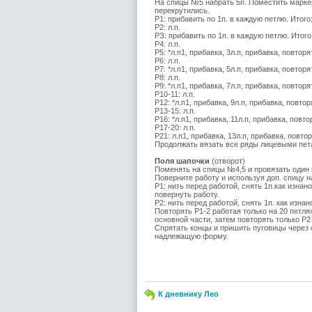
На спицы №5 набрать 5п. Поместить маркер 
перекрутились.
Р1: прибавить по 1п. в каждую петлю. Итого:
Р2: л.п.
РЗ: прибавить по 1п. в каждую петлю. Итого
Р4: л.п.
Р5: *л.п1, прибавка, 3л.п, прибавка, повторя
Р6: л.п.
Р7: *л.п1, прибавка, 5л.п, прибавка, повторя
Р8: л.п.
Р9: *л.п1, прибавка, 7л.п, прибавка, повторя
Р10-11: л.п.
Р12: *л.п1, прибавка, 9л.п, прибавка, повтор
Р13-15: л.п.
Р16: *л.п1, прибавка, 11л.п, прибавка, повто
Р17-20: л.п.
Р21: л.п1, прибавка, 13л.п, прибавка, повтор
Продолжать вязать все ряды лицевыми петля
Поля шапочки
(отворот)
Поменять на спицы №4,5 и провязать один 
Поверните работу и используя доп. спицу н
Р1: нить перед работой, снять 1п.как изнан
повернуть работу.
Р2: нить перед работой, снять 1п. как изнан
Повторять Р1-2 работая только на 20 петля
основной части, затем повторять только Р2
Спрятать концы и пришить пуговицы через 
надлежащую форму.
К дневнику Лео