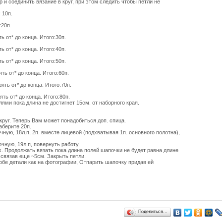
и соединить вязание в круг, при этом следить чтобы петли не
 10п.
:20п.
ть от* до конца. Итого:30п.
ть от* до конца. Итого:40п.
ть от* до конца. Итого:50п.
ять от* до конца. Итого:60п.
рять от* до конца. Итого:70п.
ять от* до конца. Итого:80п.
ми пока длина не достигнет 15см. от наборного края.
круг. Теперь Вам может понадобиться доп. спица.
аберите 20п.
очную, 18л.п, 2п. вместе лицевой (подхватывая 1п. основного полотна),
очную, 19л.п, повернуть работу.
х. Продолжать вязать пока длина полей шапочки не будет равна длине
 связав еще ~5см. Закрыть петли.
обе детали как на фотографии, Отпарить шапочку придав ей
Поделиться…