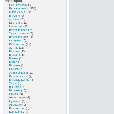
Категории
Нет категории
(66)
Вязание шапок
(154)
Мода и стиль.
(9)
Вязание
(24)
вязание
(23)
Цветотипы
(2)
Посмеёмся
(2)
Вязаные цветы
(4)
Узоры и схемы
(3)
Вязаные шали.
(1)
вязание с
(5)
Вязание для
(17)
Летние
(16)
Вязание
(15)
Вязание
(3)
Шапки.
(2)
Береты.
(15)
Вязаные
(2)
Полезные
(6)
Уроки вязания
(11)
Вяжем вместе
(4)
Вязаные шляпы
(8)
Узоры
(3)
Вышивка
(1)
Вязаные
(10)
Снуды.
(9)
Аксессуары.
(4)
Сумки из
(1)
Японские
(1)
Вязание для
(5)
Капюшоны.
(4)