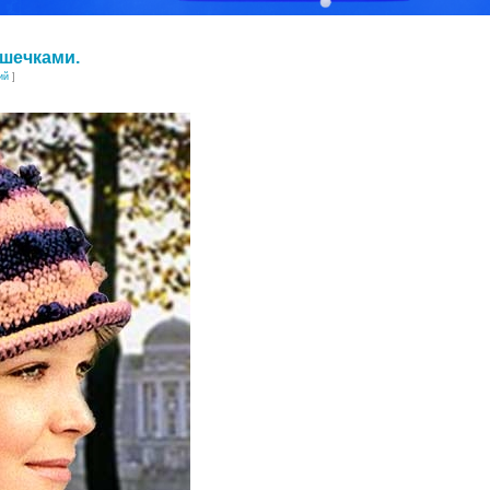
ишечками.
ий
]