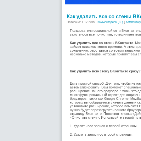
Как удалить все со стены ВК
Написано: 1.12.2015 -
Комментариев ( 0 )
[
Комментар
Пользователи социальной сети Вконтакте е
захотелось все почистить, то возникает во
Как удалить все со стены ВКонтакте
. Мо
займет слишком много времени. А этим вр
сожалению, расстаться со всеми записями 
несколько методов, которые помогут вам с
Как удалить всю стену ВКонтакте сразу?
Есть простой способ. Для того, чтобы не 
автоматизировать. Вам поможет специальн
расширение Вашего браузера. Чтобы это сд
многофункциональный скрипт для социально
браузеров, таких как Google Chrome, Mozill
которых вы собираетесь скачать данный скр
установите расширение, которое поможет 
нужно будет перезагрузить вашего браузер
страницу Вконтакте. Появятся кнопка «Дей
«Очистить стену». Используйте второй пут
1. Удалить все записи с первой страницы.
2. Удалить записи со второй страницы.