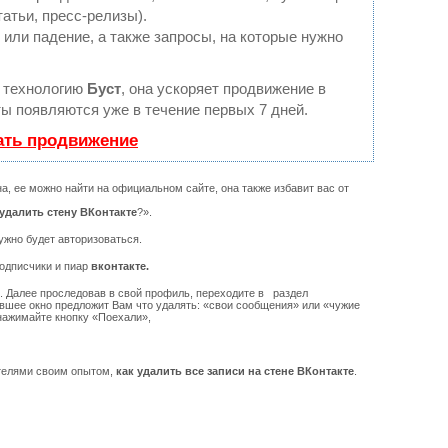
татьи, пресс-релизы).
или падение, а также запросы, на которые нужно
 технологию
Буст
, она ускоряет продвижение в
ты появляются уже в течение первых 7 дней.
ать продвижение
а, ее можно найти на официальном сайте, она также избавит вас от
 удалить стену ВКонтакте
?».
нужно будет авторизоваться.
одписчики и пиар
вконтакте.
ь. Далее проследовав в свой профиль, переходите в раздел
ывшее окно предложит Вам что удалять: «свои сообщения» или «чужие
нажимайте кнопку «Поехали»,
ателями своим опытом,
как удалить все записи на стене ВКонтакте
.