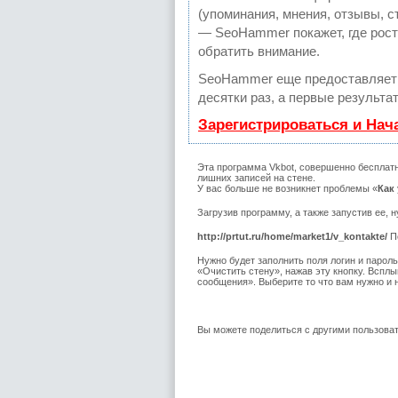
(упоминания, мнения, отзывы, с
— SeoHammer покажет, где рост 
обратить внимание.
SeoHammer еще предоставляет
десятки раз, а первые результа
Зарегистрироваться и Нач
Эта программа Vkbot, совершенно бесплатн
лишних записей на стене.
У вас больше не возникнет проблемы «
Как
Загрузив программу, а также запустив ее, 
http://prtut.ru/home/market1/v_kontakte/
П
Нужно будет заполнить поля логин и парол
«Очистить стену», нажав эту кнопку. Вспл
сообщения». Выберите то что вам нужно и 
Вы можете поделиться с другими пользов