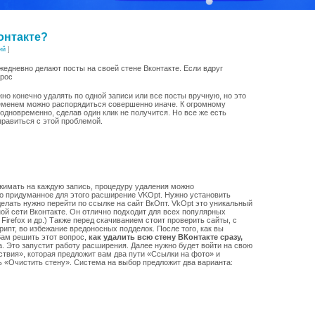
онтакте?
ий
]
жедневно делают посты на своей стене Вконтакте. Если вдруг
прос
жно конечно удалять по одной записи или все посты вручную, но это
еменем можно распорядиться совершенно иначе. К огромному
одновременно, сделав один клик не получится. Но все же есть
правиться с этой проблемой.
нажимать на каждую запись, процедуру удаления можно
о придуманное для этого расширение VKОpt. Нужно установить
елать нужно перейти по ссылке на сайт ВкОпт. VkOpt это уникальный
й сети Вконтакте. Он отлично подходит для всех популярных
a Firefox и др.) Также перед скачиванием стоит проверить сайты, с
ипт, во избежание вредоносных подделок. После того, как вы
Вам решить этот вопрос,
как удалить всю стену
ВКонтакте
сразу,
а. Это запустит работу расширения. Далее нужно будет войти на свою
ствия», которая предложит вам два пути «Ссылки на фото» и
ь «Очистить стену». Система на выбор предложит два варианта: