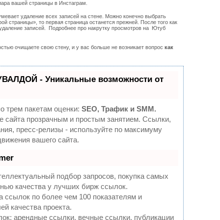
иара вашей страницы в Инстаграм.
мевает удаление всех записей на стене. Можно конечно выбрать
рой страницы», то первая страница останется прежней. После того как
 удаление записей. Подробнее про накрутку просмотров на Ютуб
стью очищаете свою стену, и у вас больше не возникает вопрос
как
УВАЛДОЙ - Уникальные возможности от
о трем пакетам оценки:
SEO, Трафик и SMM.
 сайта прозрачным и простым занятием. Ссылки,
ния, пресс-релизы - используйте по максимуму
вижения вашего сайта.
mer
теллектуальный подбор запросов, покупка самых
нью качества у лучших бирж ссылок.
а ссылок по более чем 100 показателям и
ей качества проекта.
ок: арендные ссылки, вечные ссылки, публикации