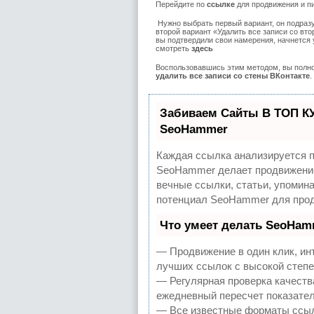
Перейдите по
ссылке
для продвижения и п
Нужно выбрать первый вариант, он подразу
второй вариант «Удалить все записи со вто
вы подтвердили свои намерения, начнется
смотреть
здесь
Воспользовавшись этим методом, вы полно
удалить все записи со стены
ВКонтакте
.
Забиваем Сайты В ТОП К
SeoHammer
Каждая ссылка анализируется п
SeoHammer делает продвижение
вечные ссылки, статьи, упомина
потенциал SeoHammer для прод
Что умеет делать SeoHam
— Продвижение в один клик, ин
лучших ссылок с высокой степе
— Регулярная проверка качеств
ежедневный пересчет показател
— Все известные форматы ссыл