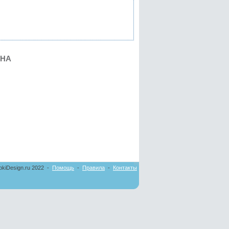
ИНА
pkiDesign.ru 2022 -
Помощь
-
Правила
-
Контакты