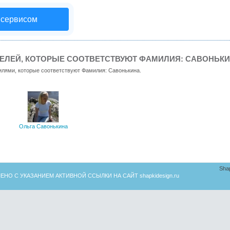
 сервисом
ЕЛЕЙ, КОТОРЫЕ СООТВЕТСТВУЮТ ФАМИЛИЯ: САВОНЬК
илями, которые соответствуют Фамилия: Савонькина.
Ольга Савонькина
Sha
ЕНО С УКАЗАНИЕМ АКТИВНОЙ ССЫЛКИ НА САЙТ
shapkidesign.ru