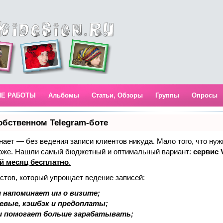
ИЕ РАБОТЫ
Альбомы
Статьи, Обзоры
Группы
Опросы
обственном Telegram-боте
 знает — без ведения записи клиентов никуда. Мало того, что нуж
тоже. Нашли самый бюджетный и оптимальный вариант:
сервис V
й месяц бесплатно
.
стов, который упрощает ведение записей:
 напоминает им о визите;
аевые, кэшбэк и предоплаты;
и помогает больше зарабатывать;