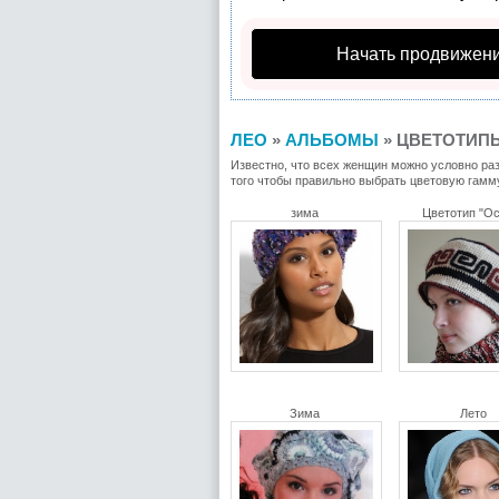
Начать продвижени
ЛЕО
»
АЛЬБОМЫ
» ЦВЕТОТИП
Известно, что всех женщин можно условно разд
того чтобы правильно выбрать цветовую гамму
зима
Цветотип "О
Зима
Лето