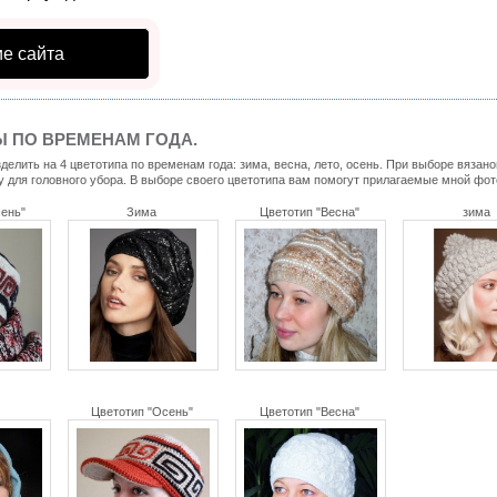
е сайта
Ы ПО ВРЕМЕНАМ ГОДА.
елить на 4 цветотипа по временам года: зима, весна, лето, осень. При выборе вязан
 для головного убора. В выборе своего цветотипа вам помогут прилагаемые мной фо
сень"
Зима
Цветотип "Весна"
зима
Цветотип "Осень"
Цветотип "Весна"