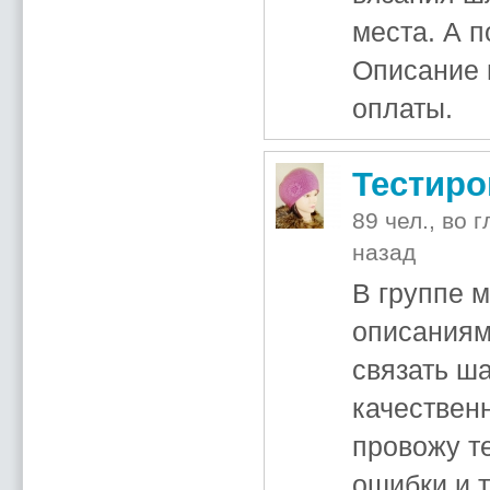
места. А п
Описание 
оплаты.
Тестиро
89 чел., во 
назад
В группе 
описаниям
связать ша
качествен
провожу т
ошибки и 