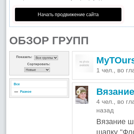
Начать продвижение сайта
ОБЗОР ГРУПП
MyTOur
Показать:
Сортировать:
1 чел., во г
Все
Вязание
Разное
4 чел., во г
назад
Вязание ш
шапку "Фл