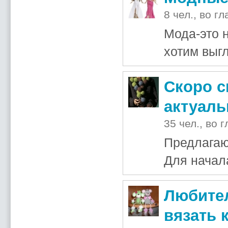
8 чел., во г
Мода-это 
хотим выгл
Скоро с
актуаль
35 чел., во 
Предлагаю
Для начал
Любител
вязать 