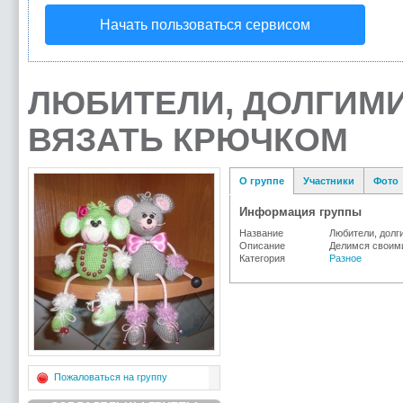
Начать пользоваться сервисом
ЛЮБИТЕЛИ, ДОЛГИМ
ВЯЗАТЬ КРЮЧКОМ
О группе
Участники
Фото
Информация группы
Название
Любители, долг
Описание
Делимся своими
Категория
Разное
Пожаловаться на группу