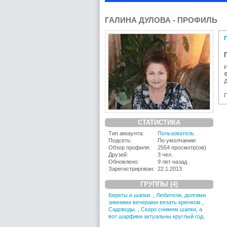
ГАЛИНА ДУЛОВА - ПРОФИЛЬ
Д
П
СТАТИСТИКА
Тип аккаунта:
Пользователь
Подсеть:
По умолчанию
Обзор профиля:
2554 просмотр(ов)
Друзей:
3 чел.
Обновлено:
9 лет назад
Зарегистрирован:
22.1.2013
ГРУППЫ (4)
Береты и шапки.
,
Любители, долгими
зимними вечерами вязать крючком
,
Садоводы.
,
Скоро снимем шапки, а
вот шарфики актуальны круглый год.