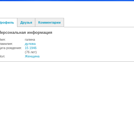
Профиль
Друзья
Комментарии
Персональная информация
Имя:
галина
Фамилия:
дулова
ата рождения:
15 1946
(76 лет)
ол:
Женщина