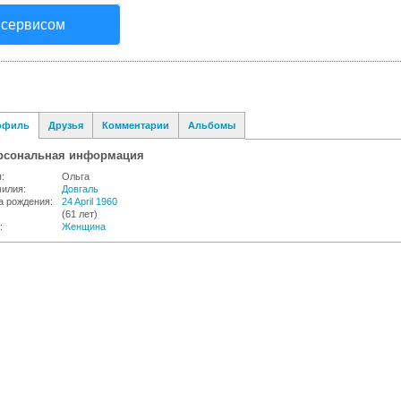
 сервисом
офиль
Друзья
Комментарии
Альбомы
рсональная информация
:
Ольга
илия:
Довгаль
а рождения:
24 April 1960
(61 лет)
:
Женщина