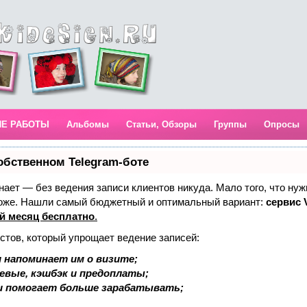
ИЕ РАБОТЫ
Альбомы
Статьи, Обзоры
Группы
Опросы
обственном Telegram-боте
 знает — без ведения записи клиентов никуда. Мало того, что нуж
тоже. Нашли самый бюджетный и оптимальный вариант:
сервис V
й месяц бесплатно
.
стов, который упрощает ведение записей:
 напоминает им о визите;
аевые, кэшбэк и предоплаты;
и помогает больше зарабатывать;