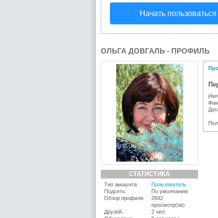
Начать пользоваться
ОЛЬГА ДОВГАЛЬ - ПРОФИЛЬ
Пр
Пе
Имя
Фам
Дат
Пол
СТАТИСТИКА
Тип аккаунта:
Пользователь
Подсеть:
По умолчанию
Обзор профиля:
2692
просмотр(ов)
Друзей:
2 чел.