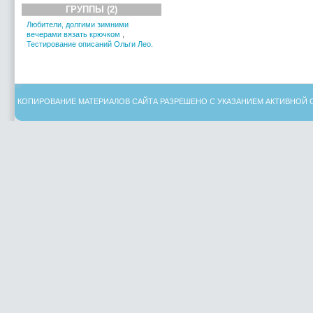
ГРУППЫ (2)
Любители, долгими зимними
вечерами вязать крючком
,
Тестирование описаний Ольги Лео.
КОПИРОВАНИЕ МАТЕРИАЛОВ САЙТА РАЗРЕШЕНО С УКАЗАНИЕМ АКТИВНОЙ 