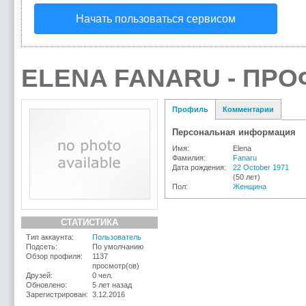
Начать пользоваться сервисом
ELENA FANARU - ПР
Профиль
Комментарии
Персональная информация
Имя:
Elena
Фамилия:
Fanaru
Дата рождения:
22 October 1971
(50 лет)
Пол:
Женщина
СТАТИСТИКА
Тип аккаунта:
Пользователь
Подсеть:
По умолчанию
Обзор профиля:
1137
просмотр(ов)
Друзей:
0 чел.
Обновлено:
5 лет назад
Зарегистрирован:
3.12.2016