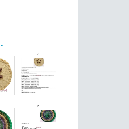
 »
3
5