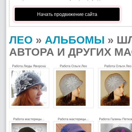
Начать продвижение сайта
ЛЕО
»
АЛЬБОМЫ
» Ш
АВТОРА И ДРУГИХ МА
Работа Люды Яворска
Работа Ольги Лео
Работа Ольги Ле
Работа мастерицы...
Работа мастерицы...
Работа Галины Петк