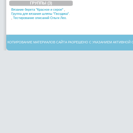
ГРУППЫ (3)
Вязание берета "Красное и серое"
,
Группа для вязания шляпы "Гвоздика".
,
Тестирование описаний Ольги Лео.
КОПИРОВАНИЕ МАТЕРИАЛОВ САЙТА РАЗРЕШЕНО С УКАЗАНИЕМ АКТИВНОЙ 