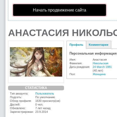
Начать продвижение сайта
АНАСТАСИЯ НИКОЛЬС
Профиль
Комментарии
Персональная информация
Имя:
Анастасия
Фамилия:
Никольская
Дата рождения:
24 March 1981
(40 лет)
Пол:
Женщина
СТАТИСТИКА
Тип аккаунта:
Пользователь
Подсеть:
По умолчанию
Обзор профиля:
1630 просмотр(ов)
Друзей:
0 чел.
Обновлено:
7 лет назад
Зарегистрирован:
23.9.2014