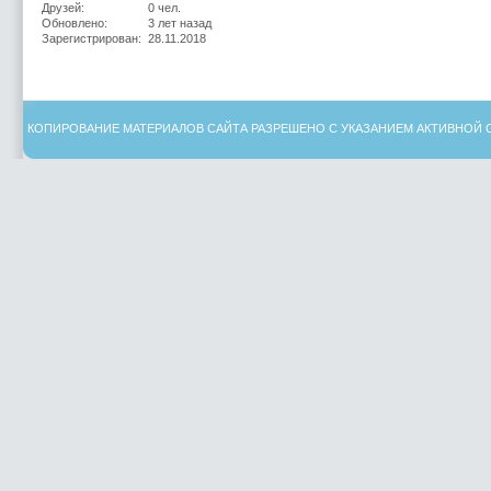
Друзей:
0 чел.
Обновлено:
3 лет назад
Зарегистрирован:
28.11.2018
КОПИРОВАНИЕ МАТЕРИАЛОВ САЙТА РАЗРЕШЕНО С УКАЗАНИЕМ АКТИВНОЙ 