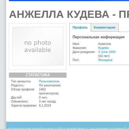
АНЖЕЛЛА КУДЕВА - 
Профиль
Комментарии
Персональная информация
Имя:
Анжелла
Фамилия:
Кудева
Дата рождения:
3 June 1959
(62 лет)
Пол:
Женщина
СТАТИСТИКА
Тип аккаунта:
Пользователь
Подсеть:
По умолчанию
Обзор профиля:
1462
просмотр(ов)
Друзей:
0 чел.
Обновлено:
3 лет назад
Зарегистрирован:
8.1.2019