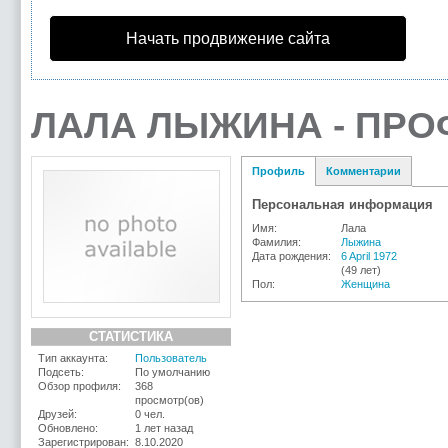
Начать продвижение сайта
ЛАЛА ЛЫЖИНА - ПР
Профиль
Комментарии
Персональная информация
Имя:
Лала
Фамилия:
Лыжина
Дата рождения:
6 April 1972
(49 лет)
Пол:
Женщина
СТАТИСТИКА
Тип аккаунта:
Пользователь
Подсеть:
По умолчанию
Обзор профиля:
368
просмотр(ов)
Друзей:
0 чел.
Обновлено:
1 лет назад
Зарегистрирован:
8.10.2020