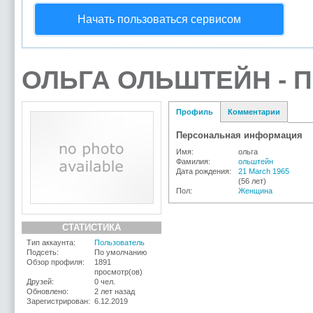
Начать пользоваться сервисом
ОЛЬГА ОЛЬШТЕЙН - 
Профиль
Комментарии
Персональная информация
Имя:
ольга
Фамилия:
ольштейн
Дата рождения:
21 March 1965
(56 лет)
Пол:
Женщина
СТАТИСТИКА
Тип аккаунта:
Пользователь
Подсеть:
По умолчанию
Обзор профиля:
1891
просмотр(ов)
Друзей:
0 чел.
Обновлено:
2 лет назад
Зарегистрирован:
6.12.2019